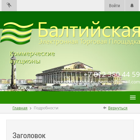
Войти
Коммерческие
аукционы
+7 812 380 44 59
bepspb@bepspb.ru, bepspb@gmail.com
Главная
Подробности
Вернуться
Торги
Договоры
Заголовок