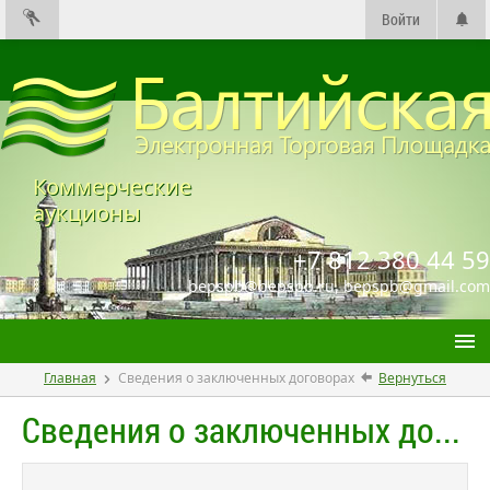
Войти
Коммерческие
аукционы
+7 812 380 44 59
bepspb@bepspb.ru, bepspb@gmail.com
Главная
Сведения о заключенных договорах
Вернуться
Торги
Сведения о заключенных договорах
Договоры