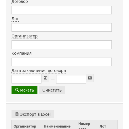
Договор
Регламент
Вопросы-ответы
Лот
Контакты
Организатор
Новости
Компания
Статистика
Дата заключения договора
—
Искать
Очистить
Экспорт в Excel
Номер
Организатор
Наименование
Лот
лота